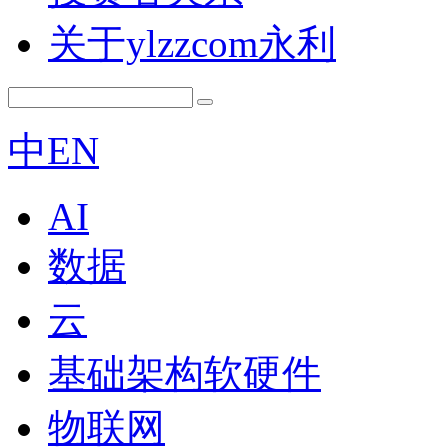
关于ylzzcom永利
中
EN
AI
数据
云
基础架构软硬件
物联网