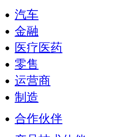
汽车
金融
医疗医药
零售
运营商
制造
合作伙伴