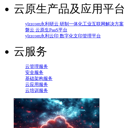
云原生产品及应用平台
ylzzcom永利研云 研制一体化工业互联网解决方案
磐云 云原生PaaS平台
ylzzcom永利云印 数字化文印管理平台
云服务
云管理服务
安全服务
基础架构服务
云应用服务
云培训服务