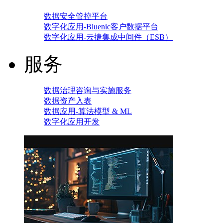
数据安全管控平台
数字化应用-Bluenic客户数据平台
数字化应用-云捷集成中间件（ESB）
服务
数据治理咨询与实施服务
数据资产入表
数据应用-算法模型 & ML
数字化应用开发