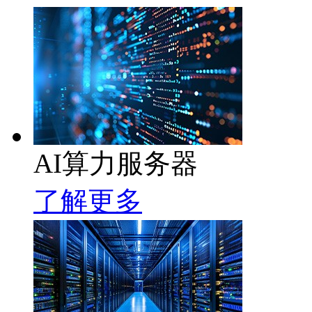
AI算力服务器
了解更多