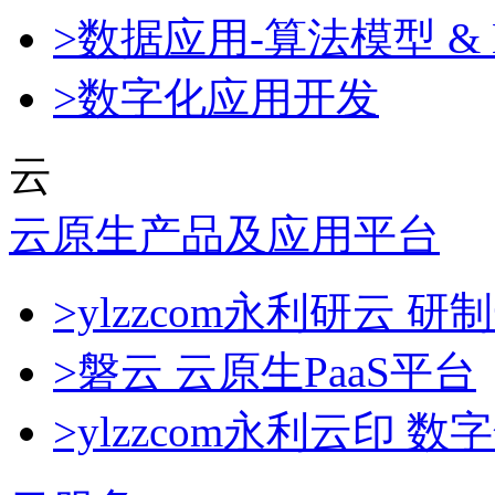
>数据应用-算法模型 & 
>数字化应用开发
云
云原生产品及应用平台
>ylzzcom永利研云
>磐云 云原生PaaS平台
>ylzzcom永利云印 