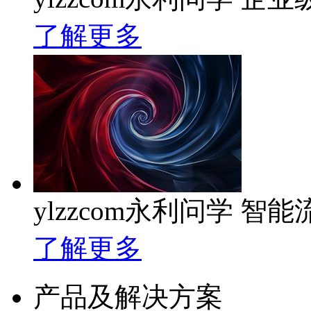
了解更多
ylzzcom永利问学 智
了解更多
产品及解决方案