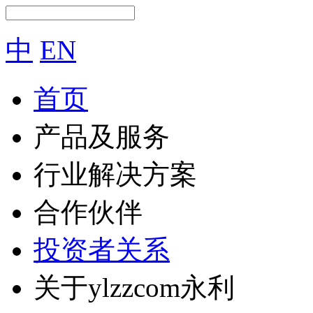
中
EN
首页
产品及服务
行业解决方案
合作伙伴
投资者关系
关于ylzzcom永利