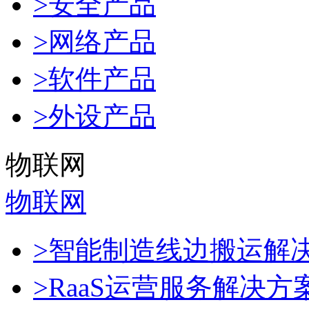
>安全产品
>网络产品
>软件产品
>外设产品
物联网
物联网
>智能制造线边搬运解
>RaaS运营服务解决方