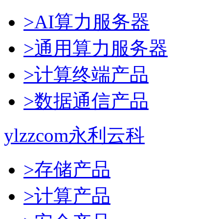
>AI算力服务器
>通用算力服务器
>计算终端产品
>数据通信产品
ylzzcom永利云科
>存储产品
>计算产品