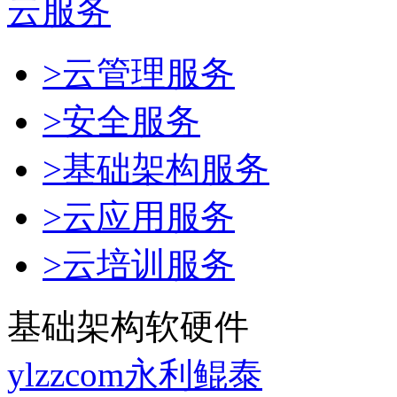
云服务
>云管理服务
>安全服务
>基础架构服务
>云应用服务
>云培训服务
基础架构软硬件
ylzzcom永利鲲泰