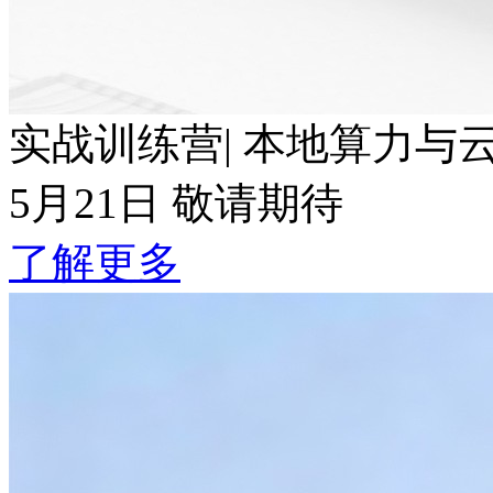
实战训练营| 本地算力与云端Token波
5月21日 敬请期待
了解更多